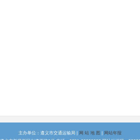
主办单位：遵义市交通运输局 |
网 站 地 图
|
网站年报