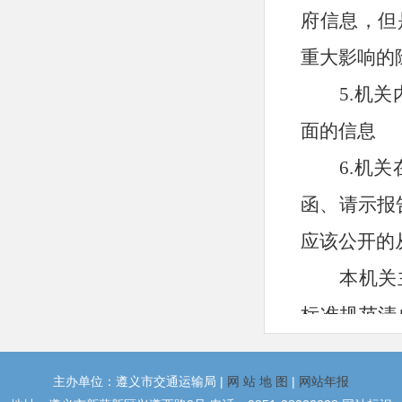
府信息，但
重大影响的
5.机
面的信息
6.机
函、请示报
应该公开的
本机关
标准规范清
开制度专栏
主办单位：遵义市交通运输局 |
网 站 地 图
|
网站年报
（二）