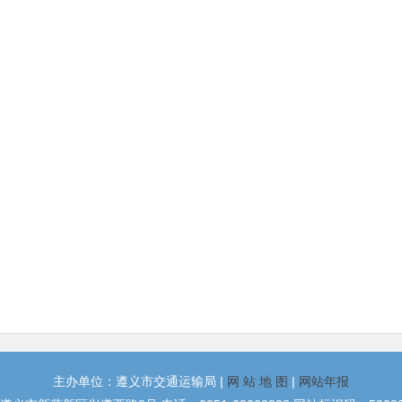
主办单位：遵义市交通运输局 |
网 站 地 图
|
网站年报