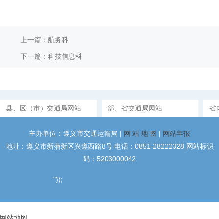
上一篇：航务科
下一篇：科技信息科
县、区（市）交通局网站
部、省交通局网站
省
主办单位：遵义市交通运输局 |
网 站 地 图
|
网站年报
地址：遵义市新蒲新区兴遵西路8号 电话：0851-28222328 网站标识
码：5203000042
"));
网站地图