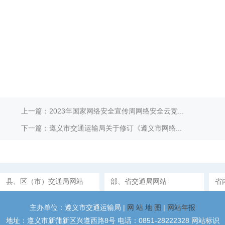
上一篇：2023年国家网络安全宣传周网络安全云竞...
下一篇：遵义市交通运输局关于修订《遵义市网络...
县、区（市）交通局网站
部、省交通局网站
省
主办单位：遵义市交通运输局 |
网 站 地 图
|
网站年报
地址：遵义市新蒲新区兴遵西路8号 电话：0851-28222328 网站标识